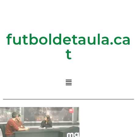
futboldetaula.ca
t