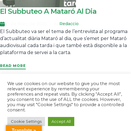
El Subbuteo A Mataró Al Dia
Redaccio
10 De Març De 2020
By
El Subbuteo va ser el tema de l’entrevista al programa
d’actualitat diària Mataró al dia, que s’emet per Mataró
audiovisual cada tarda i que també està disponible a la
plataforma de servei a la carta.
READ MORE
We use cookies on our website to give you the most
relevant experience by remembering your
© 2026
Futboldetaula.cat
. All Rights Reserved.
preferences and repeat visits. By clicking “Accept All”,
you consent to the use of ALL the cookies. However,
you may visit "Cookie Settings" to provide a controlled
consent.
Cookie Settings
Accept All
Translate »