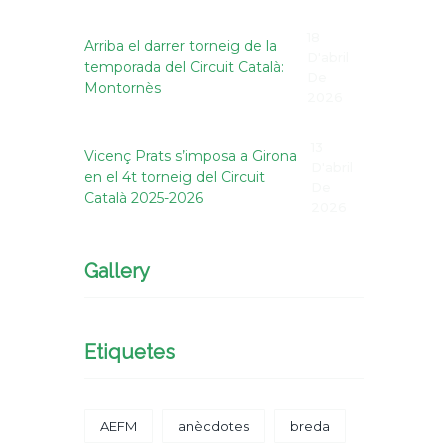
18
Arriba el darrer torneig de la
D'abril
temporada del Circuit Català:
De
Montornès
2026
13
Vicenç Prats s’imposa a Girona
D'abril
en el 4t torneig del Circuit
De
Català 2025-2026
2026
Gallery
Etiquetes
AEFM
anècdotes
breda