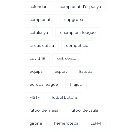
calendari
campionat d'espanya
campionats
capgrossos
catalunya
champions league
circuit catala
competició
covid-19
entrevista
equips
esport
Estepa
europa league
firajoc
FISTF
futbol botons
futbol de mesa
futbol de taula
girona
hemeroteca
LEFM