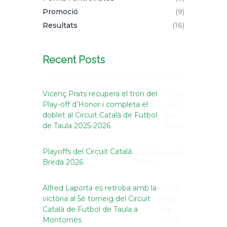
Promoció
(9)
Resultats
(16)
Recent Posts
Vicenç Prats recupera el tron del
17 De
Play-off d’Honor i completa el
Juliol
doblet al Circuit Català de Futbol
De
de Taula 2025-2026
2026
Playoffs del Circuit Català:
14 De Juny De
Breda 2026
2026
Alfred Laporta es retroba amb la
19 De
victòria al 5è torneig del Circuit
Maig
Català de Futbol de Taula a
De
Montornès
2026