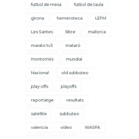
futbol de mesa
futbol de taula
girona
hemeroteca
LEFM
Les Santes
llibre
mallorca
marato tv3
mataró
montornès
mundial
Nacional
old subbuteo
play-offs
playoffs
reportatge
resultats
satellite
subbuteo
valencia
video
WASPA