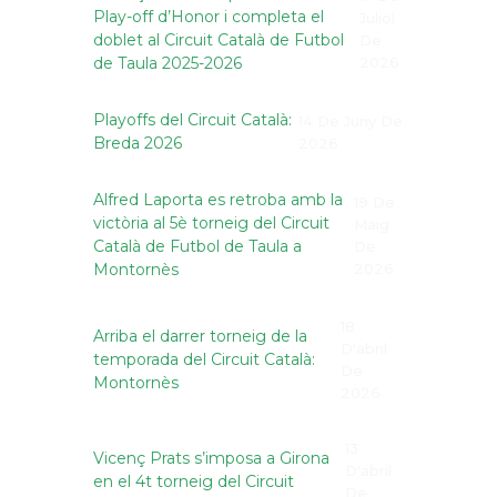
Play-off d’Honor i completa el
Juliol
doblet al Circuit Català de Futbol
De
de Taula 2025-2026
2026
Playoffs del Circuit Català:
14 De Juny De
Breda 2026
2026
Alfred Laporta es retroba amb la
19 De
victòria al 5è torneig del Circuit
Maig
Català de Futbol de Taula a
De
Montornès
2026
18
Arriba el darrer torneig de la
D'abril
temporada del Circuit Català:
De
Montornès
2026
13
Vicenç Prats s’imposa a Girona
D'abril
en el 4t torneig del Circuit
De