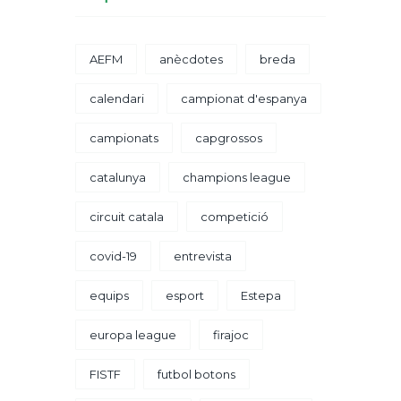
AEFM
anècdotes
breda
calendari
campionat d'espanya
campionats
capgrossos
catalunya
champions league
circuit catala
competició
covid-19
entrevista
equips
esport
Estepa
europa league
firajoc
FISTF
futbol botons