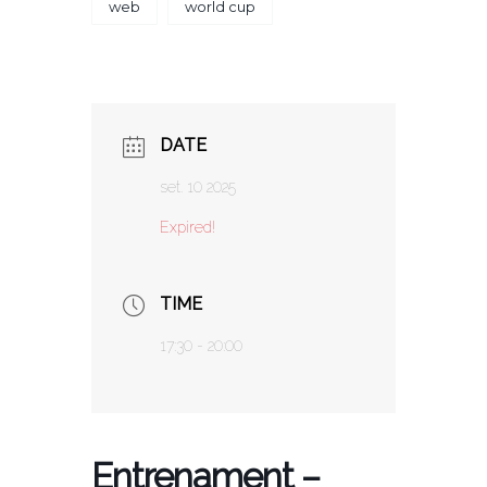
web
world cup
DATE
set. 10 2025
Expired!
TIME
17:30 - 20:00
Entrenament –