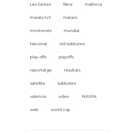
Les Santes
llibre
mallorca
marato tv3
mataró
montornès
mundial
Nacional
old subbuteo
play-offs
playoffs
reportatge
resultats
satellite
subbuteo
valencia
video
WASPA
web
world cup