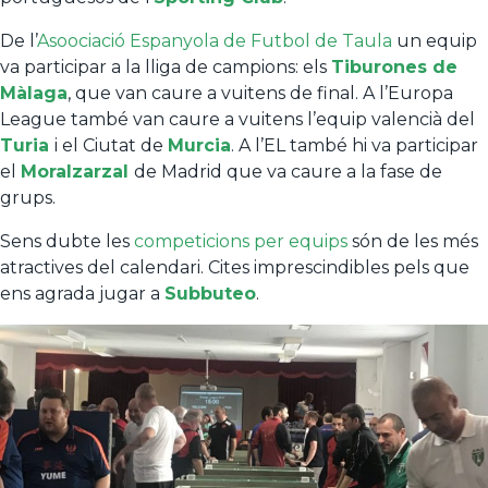
De l’
Asoociació Espanyola de Futbol de Taula
un equip
va participar a la lliga de campions: els
Tiburones de
Màlaga
, que van caure a vuitens de final. A l’Europa
League també van caure a vuitens l’equip valencià del
Turia
i el Ciutat de
Murcia
. A l’EL també hi va participar
el
Moralzarzal
de Madrid que va caure a la fase de
grups.
Sens dubte les
competicions per equips
són de les més
atractives del calendari. Cites imprescindibles pels que
ens agrada jugar a
Subbuteo
.