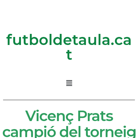
futboldetaula.ca
t
Vicenç Prats
campió del torneig