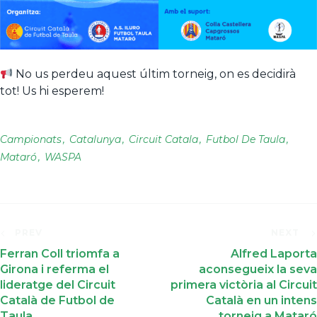
No us perdeu aquest últim torneig, on es decidirà
tot! Us hi esperem!
Campionats
Catalunya
Circuit Catala
Futbol De Taula
Mataró
WASPA
PREV
NEXT
Ferran Coll triomfa a
Alfred Laporta
Girona i referma el
aconsegueix la seva
lideratge del Circuit
primera victòria al Circuit
Català de Futbol de
Català en un intens
Taula
torneig a Mataró