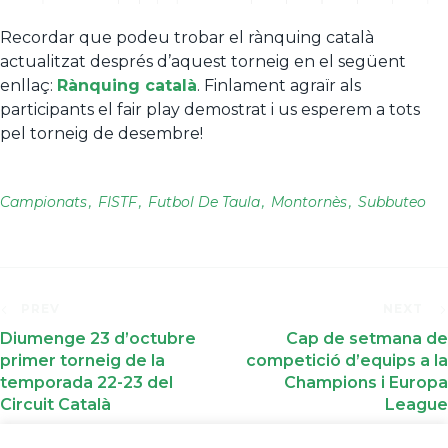
Recordar que podeu trobar el rànquing català
actualitzat després d’aquest torneig en el següent
enllaç:
Rànquing català
. Finlament agraïr als
participants el fair play demostrat i us esperem a tots
pel torneig de desembre!
Campionats
FISTF
Futbol De Taula
Montornès
Subbuteo
PREV
NEXT
Diumenge 23 d’octubre
Cap de setmana de
primer torneig de la
competició d’equips a la
temporada 22-23 del
Champions i Europa
Circuit Català
League