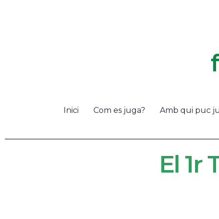
Inici
Com es juga?
Amb qui puc j
El 1r