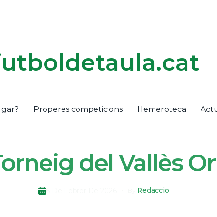
futboldetaula.cat
ugar?
Properes competicions
Hemeroteca
Actu
 Torneig del Vallès Or
Redaccio
6 De Febrer De 2026
By