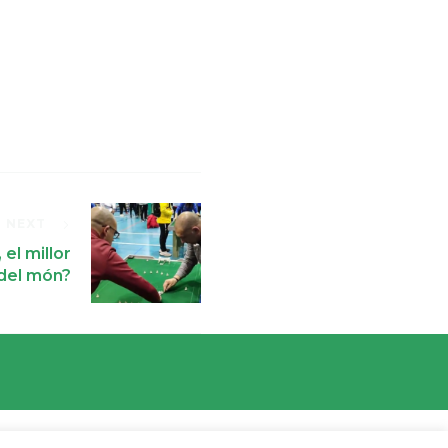
NEXT
el millor
del món?