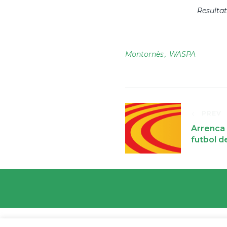
Resultat
Montornès
WASPA
PREV
Arrenca 
futbol d