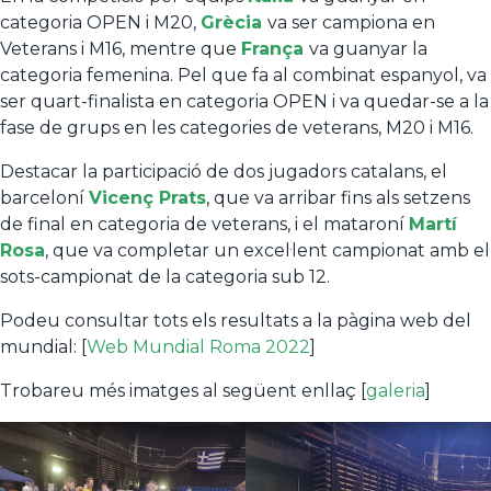
categoria OPEN i M20,
Grècia
va ser campiona en
Veterans i M16, mentre que
França
va guanyar la
categoria femenina. Pel que fa al combinat espanyol, va
ser quart-finalista en categoria OPEN i va quedar-se a la
fase de grups en les categories de veterans, M20 i M16.
Destacar la participació de dos jugadors catalans, el
barceloní
Vicenç Prats
, que va arribar fins als setzens
de final en categoria de veterans, i el mataroní
Martí
Rosa
, que va completar un excel·lent campionat amb el
sots-campionat de la categoria sub 12.
Podeu consultar tots els resultats a la pàgina web del
mundial: [
Web Mundial Roma 2022
]
Trobareu més imatges al següent enllaç [
galeria
]