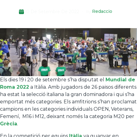
Redaccio
20 De Setembre De 2022
By
Els dies 19 i 20 de setembre s’ha disputat el
Mundial de
Roma 2022
a Itàlia. Amb jugadors de 26 països diferents
ha estat la selecció italiana la gran dominadora i qui s’ha
emportat més categories. Els amfitrions s’han proclamat
campions en les categories individuals OPEN, Veterans,
Femení, M16 i M12, deixant només la categoria M20 per
Grècia
.
En la competició per equips
Itàlia
va guanyar en