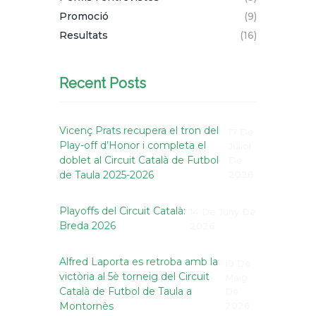
Promoció
(9)
Resultats
(16)
Recent Posts
Vicenç Prats recupera el tron del
17 De
Play-off d’Honor i completa el
Juliol
doblet al Circuit Català de Futbol
De
de Taula 2025-2026
2026
Playoffs del Circuit Català:
14 De Juny De
Breda 2026
2026
Alfred Laporta es retroba amb la
19 De
victòria al 5è torneig del Circuit
Maig
Català de Futbol de Taula a
De
Montornès
2026