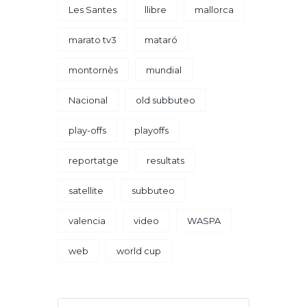
Les Santes
llibre
mallorca
marato tv3
mataró
montornès
mundial
Nacional
old subbuteo
play-offs
playoffs
reportatge
resultats
satellite
subbuteo
valencia
video
WASPA
web
world cup