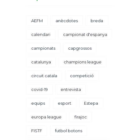
AEFM
anècdotes
breda
calendari
campionat d'espanya
campionats
capgrossos
catalunya
champions league
circuit catala
competició
covid-19
entrevista
equips
esport
Estepa
europa league
firajoc
FISTF
futbol botons