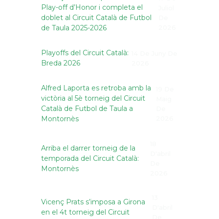
Play-off d’Honor i completa el
Juliol
doblet al Circuit Català de Futbol
De
de Taula 2025-2026
2026
Playoffs del Circuit Català:
14 De Juny De
Breda 2026
2026
Alfred Laporta es retroba amb la
19 De
victòria al 5è torneig del Circuit
Maig
Català de Futbol de Taula a
De
Montornès
2026
18
Arriba el darrer torneig de la
D'abril
temporada del Circuit Català:
De
Montornès
2026
13
Vicenç Prats s’imposa a Girona
D'abril
en el 4t torneig del Circuit
De