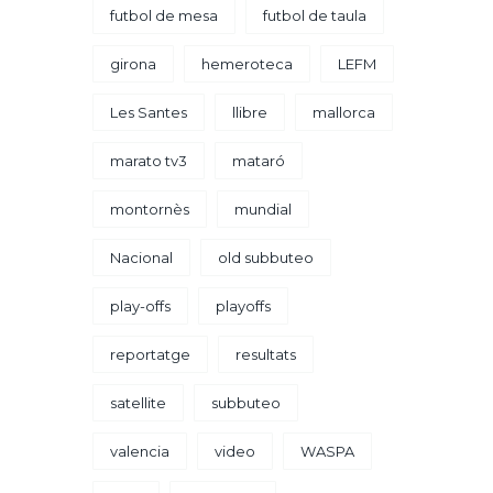
futbol de mesa
futbol de taula
girona
hemeroteca
LEFM
Les Santes
llibre
mallorca
marato tv3
mataró
montornès
mundial
Nacional
old subbuteo
play-offs
playoffs
reportatge
resultats
satellite
subbuteo
valencia
video
WASPA