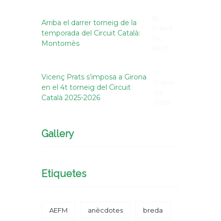
18
Arriba el darrer torneig de la
D'abril
temporada del Circuit Català:
De
Montornès
2026
13
Vicenç Prats s’imposa a Girona
D'abril
en el 4t torneig del Circuit
De
Català 2025-2026
2026
Gallery
Etiquetes
AEFM
anècdotes
breda