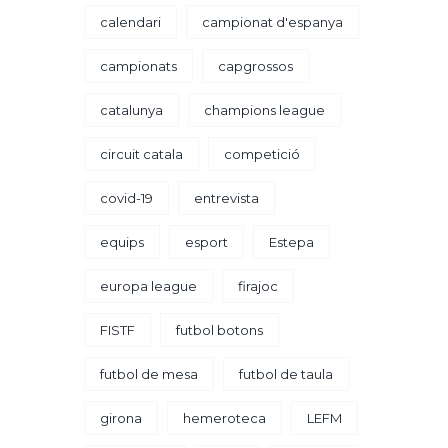
calendari
campionat d'espanya
campionats
capgrossos
catalunya
champions league
circuit catala
competició
covid-19
entrevista
equips
esport
Estepa
europa league
firajoc
FISTF
futbol botons
futbol de mesa
futbol de taula
girona
hemeroteca
LEFM