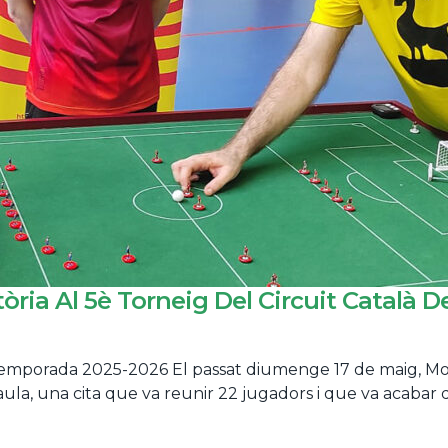
òria Al 5è Torneig Del Circuit Català 
temporada 2025-2026 El passat diumenge 17 de maig, Monto
la, una cita que va reunir 22 jugadors i que va acabar 