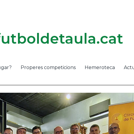
futboldetaula.cat
ugar?
Properes competicions
Hemeroteca
Actu