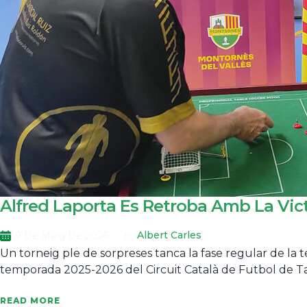
Alfred Laporta Es Retroba Amb La Vict
Albert Carles
19 De Maig De 2026
By
Un torneig ple de sorpreses tanca la fase regular de la 
temporada 2025-2026 del Circuit Català de Futbol de Tau
READ MORE