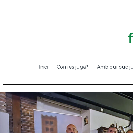
Inici
Com es juga?
Amb qui puc j