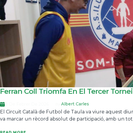
Ferran Coll Triomfa En El Tercer Torn
Albert Carles
8 De Febrer De 2026
By
El Circuit Català de Futbol de Taula va viure aquest di
va marcar un rècord absolut de participació, amb un total 
READ MORE