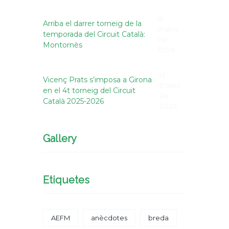
18
Arriba el darrer torneig de la
D'abril
temporada del Circuit Català:
De
Montornès
2026
13
Vicenç Prats s’imposa a Girona
D'abril
en el 4t torneig del Circuit
De
Català 2025-2026
2026
Gallery
Etiquetes
AEFM
anècdotes
breda