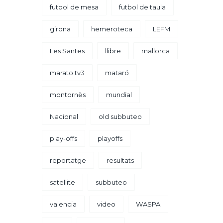
futbol de mesa
futbol de taula
girona
hemeroteca
LEFM
Les Santes
llibre
mallorca
marato tv3
mataró
montornès
mundial
Nacional
old subbuteo
play-offs
playoffs
reportatge
resultats
satellite
subbuteo
valencia
video
WASPA