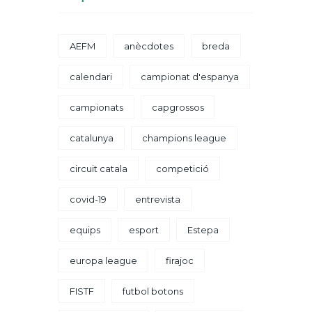
AEFM
anècdotes
breda
calendari
campionat d'espanya
campionats
capgrossos
catalunya
champions league
circuit catala
competició
covid-19
entrevista
equips
esport
Estepa
europa league
firajoc
FISTF
futbol botons