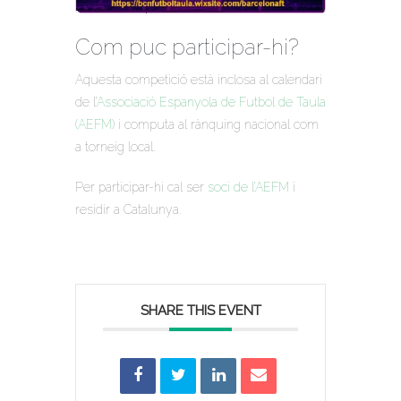
Com puc participar-hi?
Aquesta competició està inclosa al calendari
de l’
Associació Espanyola de Futbol de Taula
(AEFM)
i computa al rànquing nacional com
a torneig local.
Per participar-hi cal ser
soci de l’AEFM
i
residir a Catalunya.
SHARE THIS EVENT