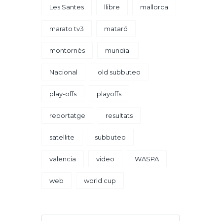
Les Santes
llibre
mallorca
marato tv3
mataró
montornès
mundial
Nacional
old subbuteo
play-offs
playoffs
reportatge
resultats
satellite
subbuteo
valencia
video
WASPA
web
world cup