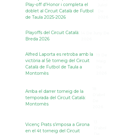
Play-off d’Honor i completa el
Juliol
doblet al Circuit Català de Futbol
De
de Taula 2025-2026
2026
Playoffs del Circuit Català:
14 De Juny De
Breda 2026
2026
Alfred Laporta es retroba amb la
19 De
victòria al 5è torneig del Circuit
Maig
Català de Futbol de Taula a
De
Montornès
2026
18
Arriba el darrer torneig de la
D'abril
temporada del Circuit Català:
De
Montornès
2026
13
Vicenç Prats s’imposa a Girona
D'abril
en el 4t torneig del Circuit
De