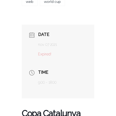
web
world cup
DATE
nov. 07 2021
Expired!
TIME
9:00 - 18:00
Copa Catalunya