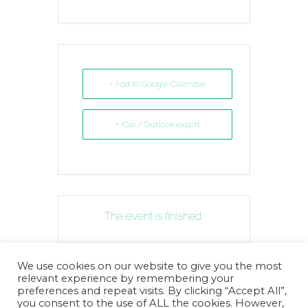
+ Add to Google Calendar
+ iCal / Outlook export
The event is finished.
We use cookies on our website to give you the most
relevant experience by remembering your
© 2026
Futboldetaula.cat
. All Rights Reserved.
preferences and repeat visits. By clicking “Accept All”,
you consent to the use of ALL the cookies. However,