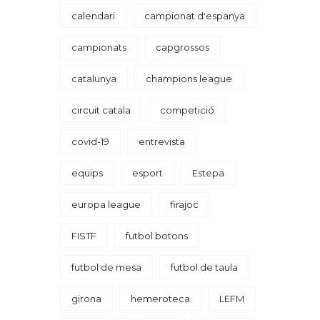
calendari
campionat d'espanya
campionats
capgrossos
catalunya
champions league
circuit catala
competició
covid-19
entrevista
equips
esport
Estepa
europa league
firajoc
FISTF
futbol botons
futbol de mesa
futbol de taula
girona
hemeroteca
LEFM