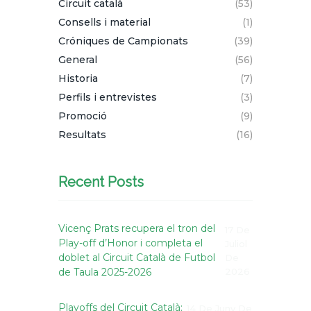
Circuit català
(53)
Consells i material
(1)
Cróniques de Campionats
(39)
General
(56)
Historia
(7)
Perfils i entrevistes
(3)
Promoció
(9)
Resultats
(16)
Recent Posts
Vicenç Prats recupera el tron del
17 De
Play-off d’Honor i completa el
Juliol
doblet al Circuit Català de Futbol
De
de Taula 2025-2026
2026
Playoffs del Circuit Català:
14 De Juny De