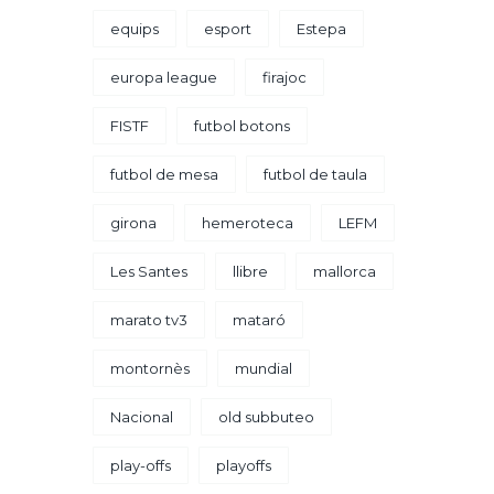
equips
esport
Estepa
europa league
firajoc
FISTF
futbol botons
futbol de mesa
futbol de taula
girona
hemeroteca
LEFM
Les Santes
llibre
mallorca
marato tv3
mataró
montornès
mundial
Nacional
old subbuteo
play-offs
playoffs