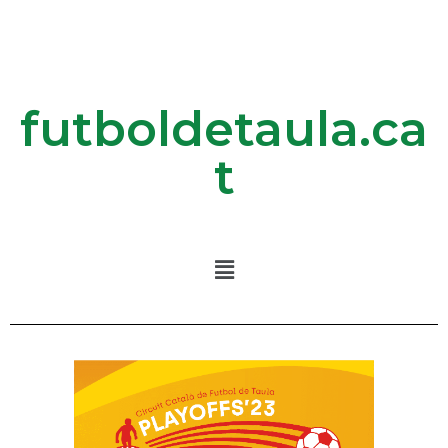
futboldetaula.ca
t