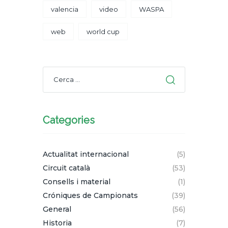
valencia
video
WASPA
web
world cup
Categories
Actualitat internacional
(5)
Circuit català
(53)
Consells i material
(1)
Cróniques de Campionats
(39)
General
(56)
Historia
(7)