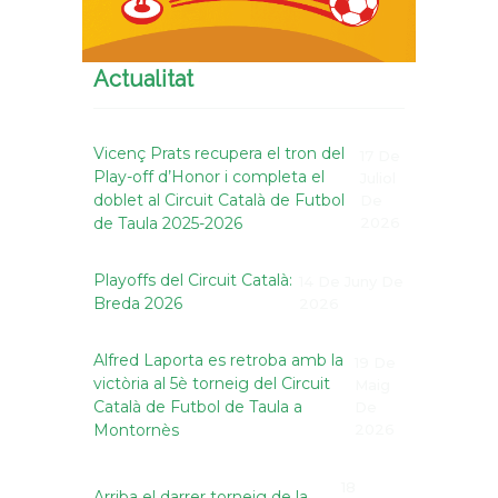
Actualitat
Vicenç Prats recupera el tron del
17 De
Play-off d’Honor i completa el
Juliol
doblet al Circuit Català de Futbol
De
de Taula 2025-2026
2026
Playoffs del Circuit Català:
14 De Juny De
Breda 2026
2026
Alfred Laporta es retroba amb la
19 De
victòria al 5è torneig del Circuit
Maig
Català de Futbol de Taula a
De
Montornès
2026
18
Arriba el darrer torneig de la