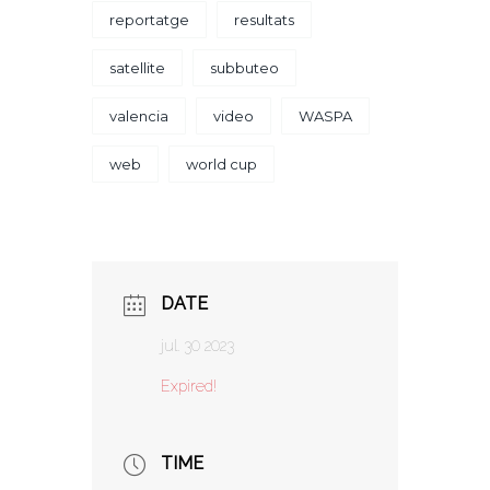
reportatge
resultats
satellite
subbuteo
valencia
video
WASPA
web
world cup
DATE
jul. 30 2023
Expired!
TIME