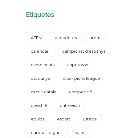
Etiquetes
AEFM
anècdotes
breda
calendari
campionat d'espanya
campionats
capgrossos
catalunya
champions league
circuit catala
competició
covid-19
entrevista
equips
esport
Estepa
europa league
firajoc