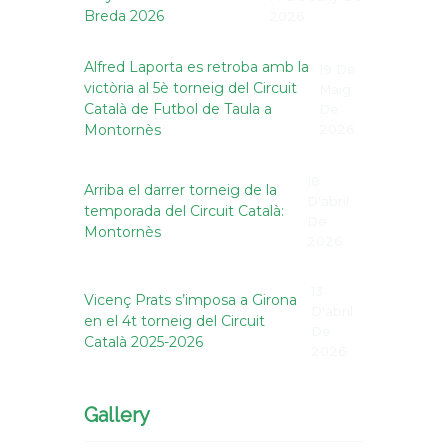
Breda 2026
2026
Alfred Laporta es retroba amb la
19 De
victòria al 5è torneig del Circuit
Maig
Català de Futbol de Taula a
De
Montornès
2026
18
Arriba el darrer torneig de la
D'abril
temporada del Circuit Català:
De
Montornès
2026
13
Vicenç Prats s’imposa a Girona
D'abril
en el 4t torneig del Circuit
De
Català 2025-2026
2026
Gallery