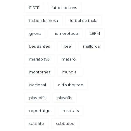
FISTF
futbol botons
futbol de mesa
futbol de taula
girona
hemeroteca
LEFM
Les Santes
llibre
mallorca
marato tv3
mataró
montornès
mundial
Nacional
old subbuteo
play-offs
playoffs
reportatge
resultats
satellite
subbuteo