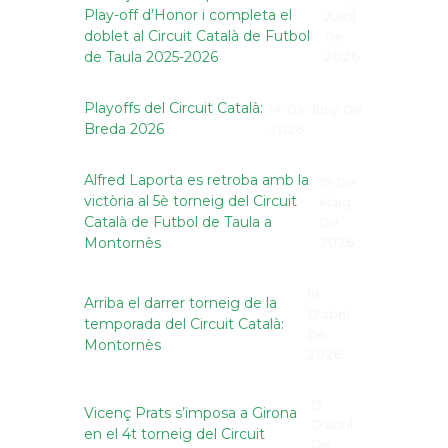
Play-off d’Honor i completa el
Juliol
doblet al Circuit Català de Futbol
De
de Taula 2025-2026
2026
Playoffs del Circuit Català:
14 De Juny De
Breda 2026
2026
Alfred Laporta es retroba amb la
19 De
victòria al 5è torneig del Circuit
Maig
Català de Futbol de Taula a
De
Montornès
2026
18
Arriba el darrer torneig de la
D'abril
temporada del Circuit Català:
De
Montornès
2026
13
Vicenç Prats s’imposa a Girona
D'abril
en el 4t torneig del Circuit
De