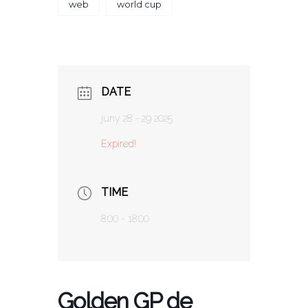
web
world cup
DATE
juny 28 - 29 2025
Expired!
TIME
8:00 - 18:00
Golden GP de