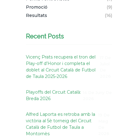
Promoció
(9)
Resultats
(16)
Recent Posts
Vicenç Prats recupera el tron del
17 De
Play-off d’Honor i completa el
Juliol
doblet al Circuit Català de Futbol
De
de Taula 2025-2026
2026
Playoffs del Circuit Català:
14 De Juny De
Breda 2026
2026
Alfred Laporta es retroba amb la
19 De
victòria al 5è torneig del Circuit
Maig
Català de Futbol de Taula a
De
Montornès
2026