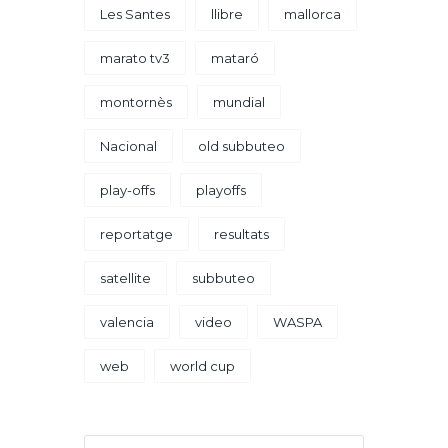
Les Santes
llibre
mallorca
marato tv3
mataró
montornès
mundial
Nacional
old subbuteo
play-offs
playoffs
reportatge
resultats
satellite
subbuteo
valencia
video
WASPA
web
world cup