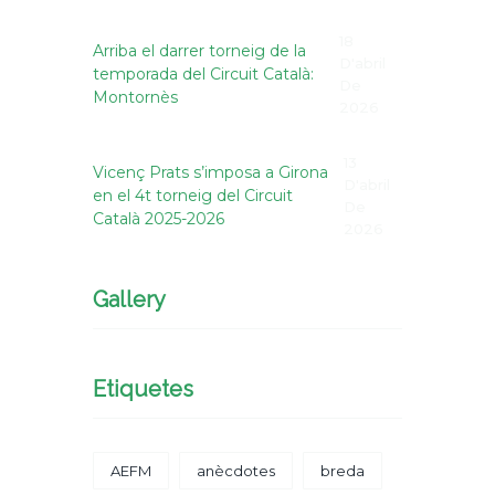
18
Arriba el darrer torneig de la
D'abril
temporada del Circuit Català:
De
Montornès
2026
13
Vicenç Prats s’imposa a Girona
D'abril
en el 4t torneig del Circuit
De
Català 2025-2026
2026
Gallery
Etiquetes
AEFM
anècdotes
breda