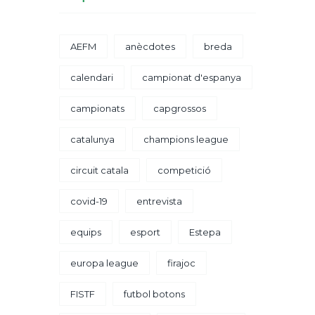
AEFM
anècdotes
breda
calendari
campionat d'espanya
campionats
capgrossos
catalunya
champions league
circuit catala
competició
covid-19
entrevista
equips
esport
Estepa
europa league
firajoc
FISTF
futbol botons