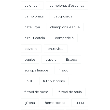
calendari
campionat d'espanya
campionats
capgrossos
catalunya
champions league
circuit catala
competició
covid-19
entrevista
equips
esport
Estepa
europa league
firajoc
FISTF
futbol botons
futbol de mesa
futbol de taula
girona
hemeroteca
LEFM