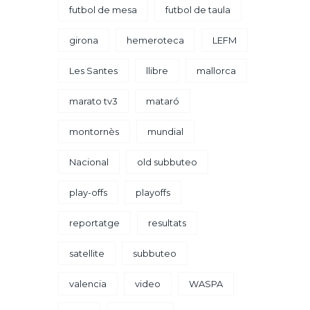
futbol de mesa
futbol de taula
girona
hemeroteca
LEFM
Les Santes
llibre
mallorca
marato tv3
mataró
montornès
mundial
Nacional
old subbuteo
play-offs
playoffs
reportatge
resultats
satellite
subbuteo
valencia
video
WASPA