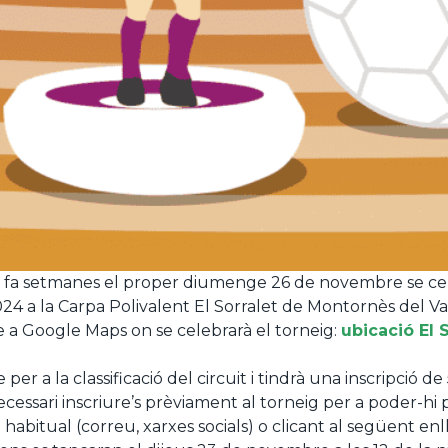
r fa setmanes el proper diumenge 26 de novembre se cel
 a la Carpa Polivalent El Sorralet de Montornès del Val
 a Google Maps on se celebrarà el torneig:
ubicació El 
per a la classificació del circuit i tindrà una inscripció d
essari inscriure’s prèviament al torneig per a poder-hi 
habitual (correu, xarxes socials) o clicant al següent enl