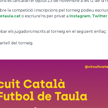
ions es tancaran el dijous 23 de novembre a les 12 de la ni
re la competició i inscripcions pel torneig podeu escriu
etaula.cat
o escriure’ns per privat a
Instagram
,
Twitter
r els jugadors inscrits al torneig en el següent enllaç:
rtell del torneig.