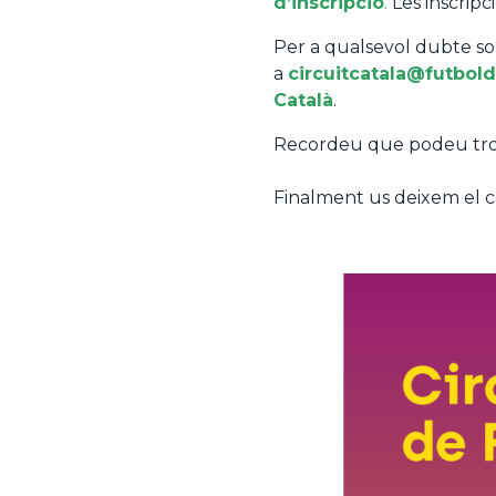
d’inscripció
.
Les inscripc
Per a qualsevol dubte sob
a
circuitcatala@futbold
Català
.
Recordeu que podeu troba
Finalment us deixem el ca