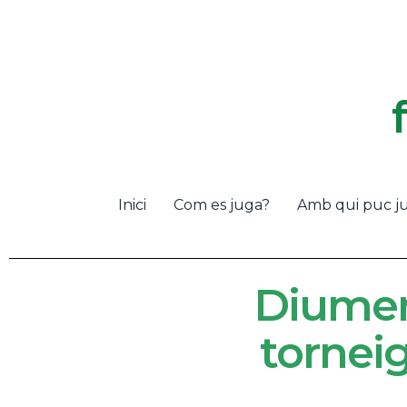
Inici
Com es juga?
Amb qui puc j
Diumen
tornei