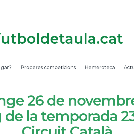
futboldetaula.cat
ugar?
Properes competicions
Hemeroteca
Actu
ge 26 de novembr
g de la temporada 23
Circuit Català