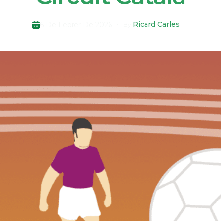
Ricard Carles
6 De Febrer De 2026
By