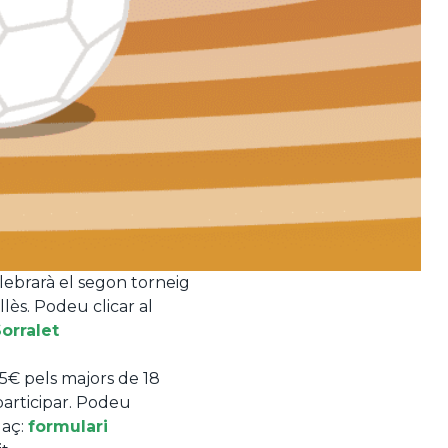
ebrarà el segon torneig
lès. Podeu clicar al
Sorralet
e 5€ pels majors de 18
participar. Podeu
laç:
formulari