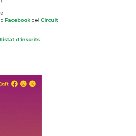
t.
re
o
Facebook
del
Circuit
llistat d’inscrits
.