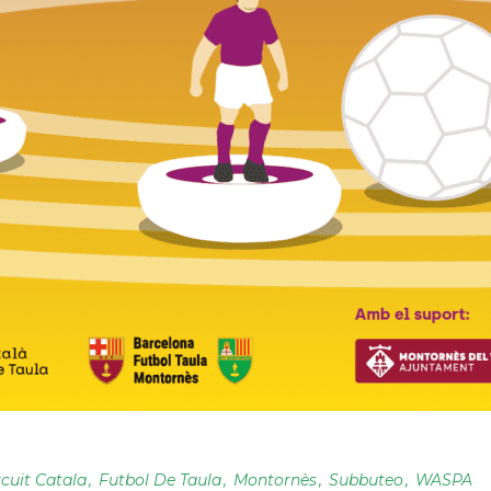
rcuit Catala
Futbol De Taula
Montornès
Subbuteo
WASPA