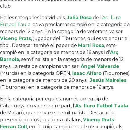
club.
En les categories individuals,
Julià Rosa
de l’
As. Iluro
Futbol Taula
, es va proclamar campió en la categoria de
menors de 12 anys. En la categoria de veterans, va ser
Vicenç Prats
, jugador del Tiburones, qui es va endur el
títol. Destacar també el paper de
Martí Rosa
, sots-
campió en la categoria de menors de 16 anys i d’
Arç
Barnola
, semifinalista en la categoria de menors de 12
anys. La resta de campions van ser:
Ángel Valverde
(Murcia) en la categoria OPEN,
Isaac Alfaro
(Tiburones)
en la categoria de menors de 20 anys i
Jesús Maireles
(Tiburones) en la categoria de menors de 16 anys.
En la categoria per equips, només un equip de
Catanunya en va prendre part, l’
As. Iluro Futbol Taula
de Mataró, que en va ser semifinalista. Destacar la
presencia de dos jugadors catalans,
Vicenç Prats
i
Ferran Coll
, en l’equip campió i en el sots-campió, els